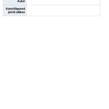
Autor
Autoriõigused
ja/või allikas