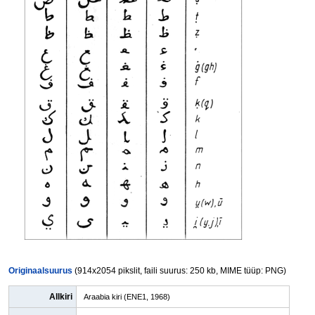
Originaalsuurus
(914x2054 pikslit, faili suurus: 250 kb, MIME tüüp: PNG)
Allkiri
Araabia kiri (ENE1, 1968)