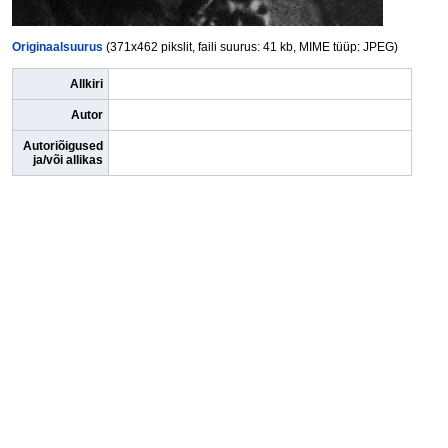
Originaalsuurus
(371x462 pikslit, faili suurus: 41 kb, MIME tüüp: JPEG)
Allkiri
Autor
Autoriõigused
ja/või allikas