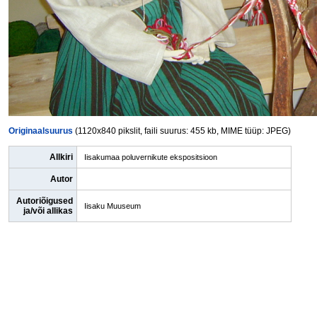
Originaalsuurus
(1120x840 pikslit, faili suurus: 455 kb, MIME tüüp: JPEG)
Allkiri
Iisakumaa poluvernikute ekspositsioon
Autor
Autoriõigused
Iisaku Muuseum
ja/või allikas