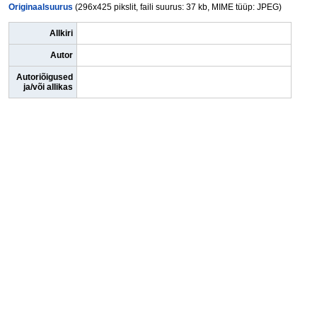
Originaalsuurus
(296x425 pikslit, faili suurus: 37 kb, MIME tüüp: JPEG)
Allkiri
Autor
Autoriõigused
ja/või allikas