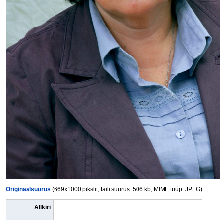
Originaalsuurus
(669x1000 pikslit, faili suurus: 506 kb, MIME tüüp: JPEG)
Allkiri