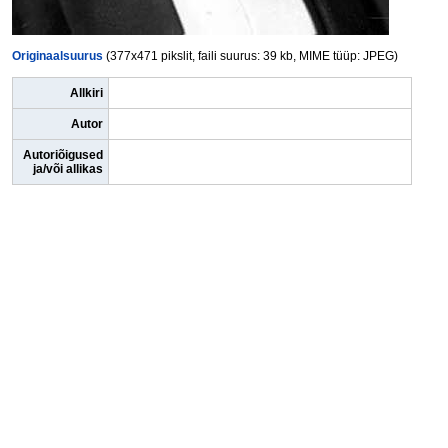
Originaalsuurus
(377x471 pikslit, faili suurus: 39 kb, MIME tüüp: JPEG)
Allkiri
Autor
Autoriõigused
ja/või allikas