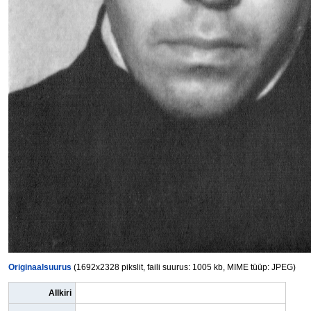
Originaalsuurus
(1692x2328 pikslit, faili suurus: 1005 kb, MIME tüüp: JPEG)
Allkiri