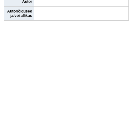
Autor
Autoriõigused
ja/või allikas