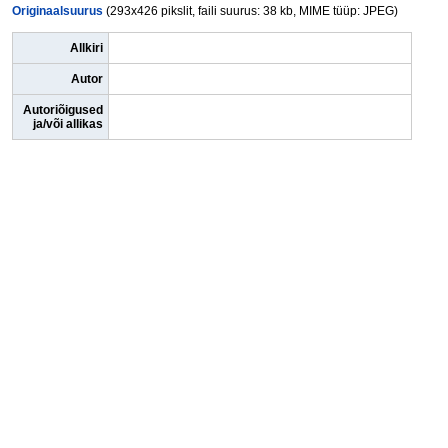
Originaalsuurus
(293x426 pikslit, faili suurus: 38 kb, MIME tüüp: JPEG)
Allkiri
Autor
Autoriõigused
ja/või allikas