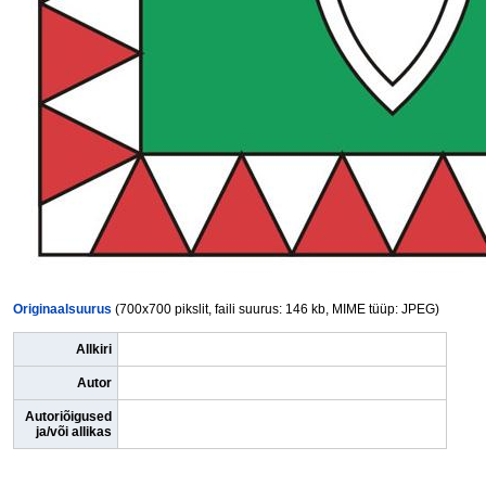
Originaalsuurus
(700x700 pikslit, faili suurus: 146 kb, MIME tüüp: JPEG)
Allkiri
Autor
Autoriõigused
ja/või allikas