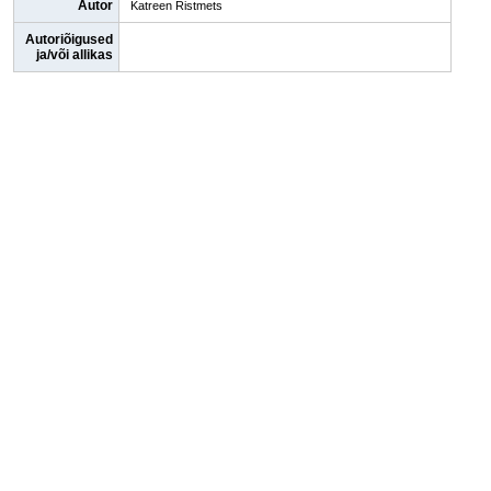
Autor
Katreen Ristmets
Autoriõigused
ja/või allikas