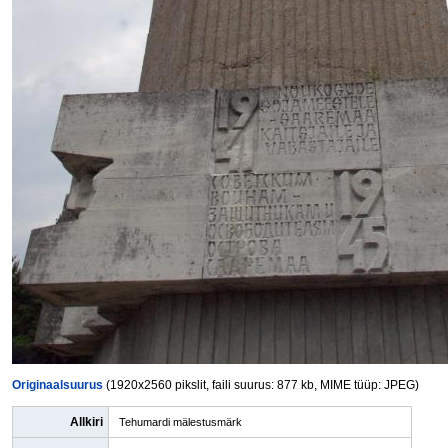
Originaalsuurus
(1920x2560 pikslit, faili suurus: 877 kb, MIME tüüp: JPEG)
Allkiri
Tehumardi mälestusmärk