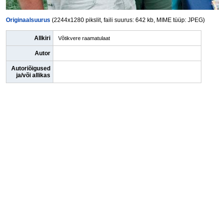
Originaalsuurus
(2244x1280 pikslit, faili suurus: 642 kb, MIME tüüp: JPEG)
Allkiri
Võtikvere raamatulaat
Autor
Autoriõigused
ja/või allikas