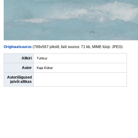
Originaalsuurus
(768x567 pikslit, faili suurus: 71 kb, MIME tüüp: JPEG)
Allkiri
Tuhkur
Autor
Kaja Kübar
Autoriõigused
ja/või allikas