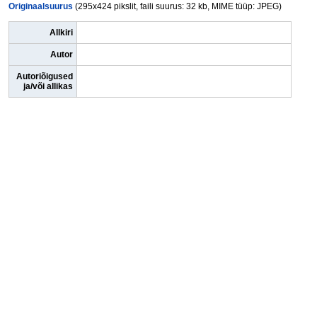
Originaalsuurus
(295x424 pikslit, faili suurus: 32 kb, MIME tüüp: JPEG)
Allkiri
Autor
Autoriõigused
ja/või allikas