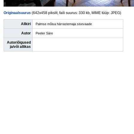
Originaalsuurus
(642x458 pikslit, faili suurus: 330 kb, MIME tüüp: JPEG)
Allkiri
Palmse mõisa härrastemaja sisevaade
Autor
Peeter Säre
Autoriõigused
ja/või allikas