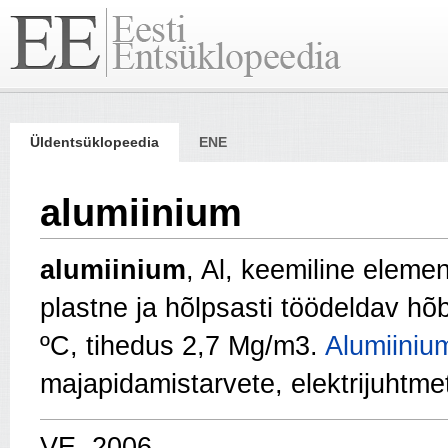
Üldentsüklopeedia
ENE
alumiinium
alumiinium
, Al, keemiline elemen
plastne ja hõlpsasti töödeldav h
ºC, tihedus 2,7 Mg/m3.
Alumiiniu
majapidamistarvete, elektrijuhtme
VE, 2006