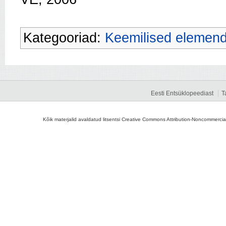
Kategooriad:
Keemilised elemend
Eesti Entsüklopeediast
T
Kõik materjalid avaldatud litsentsi Creative Commons Attribution-Noncommercial-S