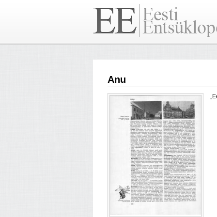
Anu
„E