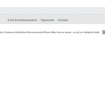
Eesti Entsüklopeediast
Tagasiside
Kontakt
tive Commons Attribution-Noncommercial-Share Alike licence alusel, v.a kui on märgitud teisiti.