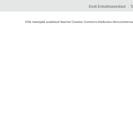
Eesti Entsüklopeediast
T
Kõik materjalid avaldatud litsentsi Creative Commons Attribution-Noncommercial-S