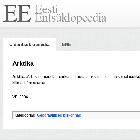
Üldentsüklopeedia
ENE
Arktika
Arktika,
Arktis, põhjapolaarpiirkond. Lõunapiiriks tinglikult maismaal juul
kliima, hõre asustus.
VE, 2006
Kategooriad:
Geograafilised piirkonnad