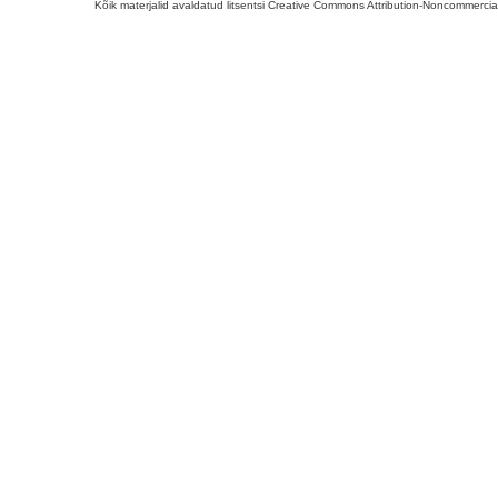
Kõik materjalid avaldatud litsentsi Creative Commons Attribution-Noncommercial-S