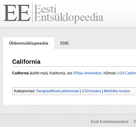
Üldentsüklopeedia
ENE
California
California
[
kälifo:rnjə
], Kalifornia, ala
Põhja-Ameerikas
, hõlmab
USA
Califor
Kategooriad:
Geograafilised piirkonnad
|
USA loodus
|
Mehhiko loodus
Eesti Entsüklopeediast
T