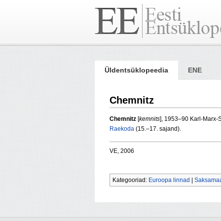
Üldentsüklopeedia
ENE
Chemnitz
Chemnitz
[
kemnits
], 1953–90 Karl-Marx-S
Raekoda
(15.–17. sajand).
VE, 2006
Kategooriad:
Euroopa linnad
|
Saksamaa