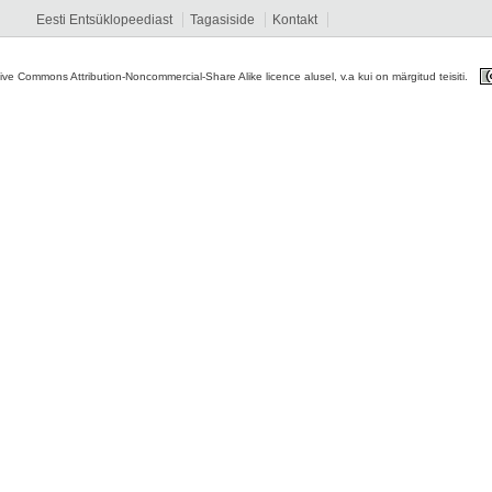
Eesti Entsüklopeediast
Tagasiside
Kontakt
tive Commons Attribution-Noncommercial-Share Alike licence alusel, v.a kui on märgitud teisiti.