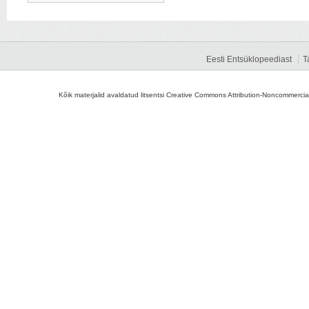
Eesti Entsüklopeediast
T
Kõik materjalid avaldatud litsentsi Creative Commons Attribution-Noncommercial-S