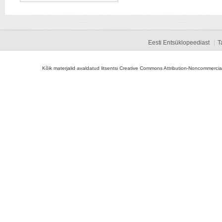
Eesti Entsüklopeediast
T
Kõik materjalid avaldatud litsentsi Creative Commons Attribution-Noncommercial-S