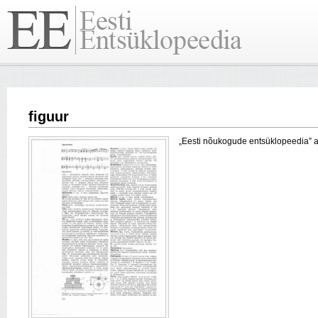
figuur
„Eesti nõukogude entsüklopeedia” arti