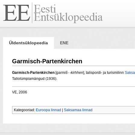
Üldentsüklopeedia
ENE
Garmisch-Partenkirchen
Garmisch-Partenkirchen
[
garmiš- -kirhhen
], talispordi- ja turismilinn
Saksa
Taliolümpiamängud (1936).
VE, 2006
Kategooriad:
Euroopa linnad
|
Saksamaa linnad