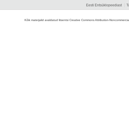
Eesti Entsüklopeediast
T
Kõik materjalid avaldatud litsentsi Creative Commons Attribution-Noncommercial-S