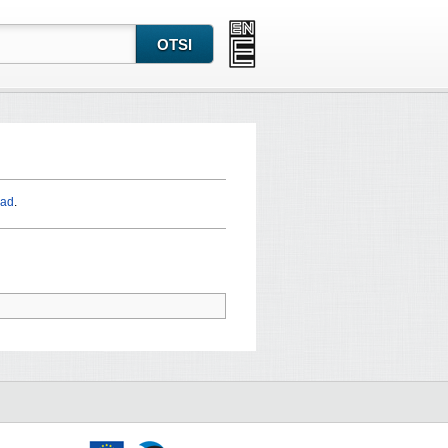
sad
.