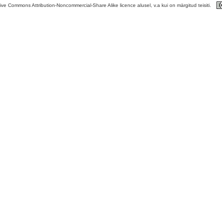
tive Commons Attribution-Noncommercial-Share Alike licence alusel, v.a kui on märgitud teisiti.