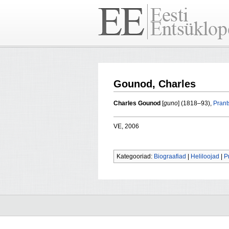
Gounod, Charles
Charles Gounod
[
guno
] (1818–93),
Prant
VE, 2006
Kategooriad:
Biograafiad
|
Heliloojad
|
P