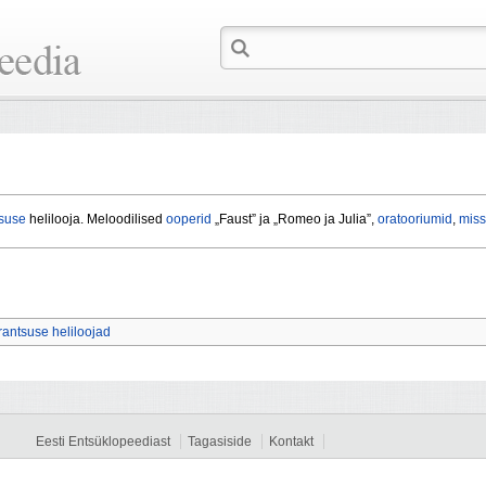
suse
helilooja. Meloodilised
ooperid
„Faust” ja „Romeo ja Julia”,
oratooriumid
,
mis
rantsuse heliloojad
Eesti Entsüklopeediast
Tagasiside
Kontakt