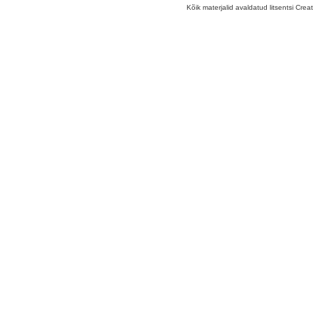
Kõik materjalid avaldatud litsentsi Crea