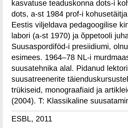
kasvatuse teaduskonna dots-i koh
dots, a-st 1984 prof-i kohusetäitja
Eestis viljeldava pedagoogilise ki
labori (a-st 1970) ja õppetooli j
Suusaspordiföd-i presiidiumi, oln
esimees. 1964–78 NL-i murdmaas
suusatehnika alal. Pidanud lekto
suusatreenerite täienduskursustel
trükiseid, monograafiaid ja artikl
(2004). T: Klassikaline suusatam
ESBL, 2011