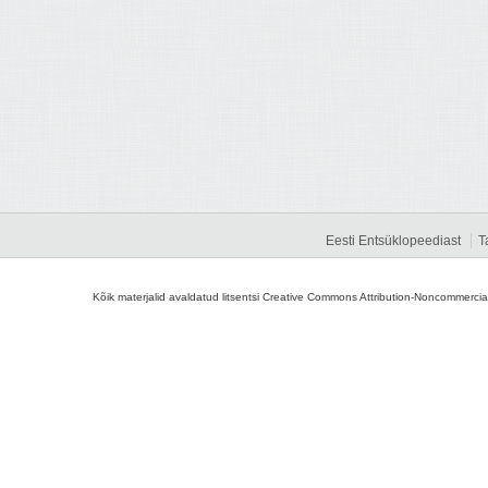
Eesti Entsüklopeediast
T
Kõik materjalid avaldatud litsentsi Creative Commons Attribution-Noncommercial-S