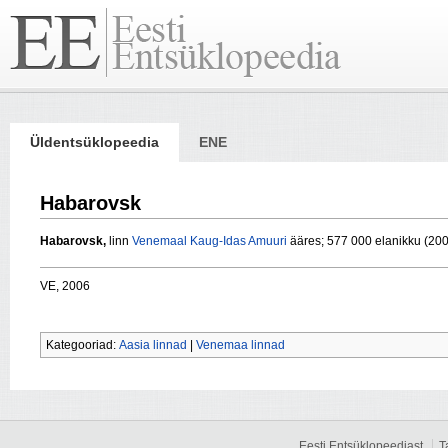
Üldentsüklopeedia
ENE
Habarovsk
Habarovsk,
linn
Venemaal
Kaug-Idas
Amuuri
ääres; 577 000 elanikku (200
VE, 2006
Kategooriad:
Aasia linnad
|
Venemaa linnad
Eesti Entsüklopeediast
T