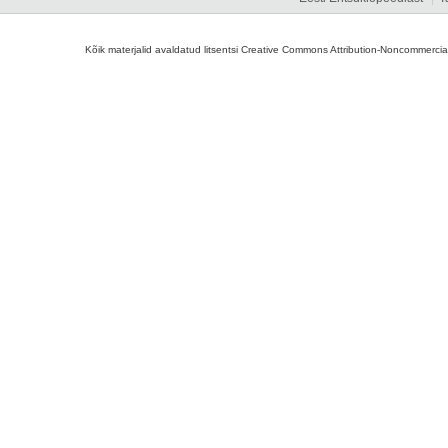
Kõik materjalid avaldatud litsentsi Creative Commons Attribution-Noncommercial-S