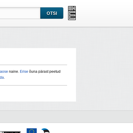
aose
naine.
Erise
õuna pärast peetud
õda
.