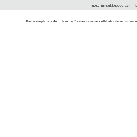
Eesti Entsüklopeediast
T
Kõik materjalid avaldatud litsentsi Creative Commons Attribution-Noncommercial-S