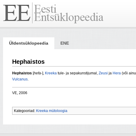
Üldentsüklopeedia
ENE
Hephaistos
Hephaistos
[
hefa-
],
Kreeka
tule- ja sepakunstijumal,
Zeusi
ja
Hera
(või ain
Vulcanus
.
VE, 2006
Kategooriad:
Kreeka mütoloogia