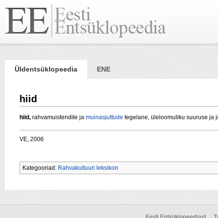
Üldentsüklopeedia
ENE
hiid
hiid,
rahvamuistendite ja
muinasjuttude
tegelane, üleloomuliku suuruse ja j
VE, 2006
Kategooriad:
Rahvakultuuri leksikon
Eesti Entsüklopeediast
T