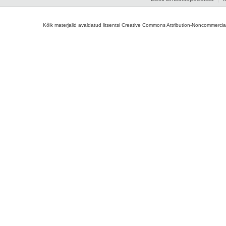
Kõik materjalid avaldatud litsentsi Creative Commons Attribution-Noncommercial-S