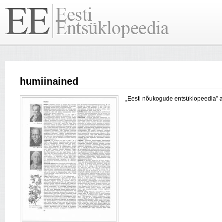
humiinained
„Eesti nõukogude entsüklopeedia” arti