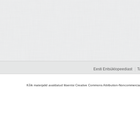
Eesti Entsüklopeediast
T
Kõik materjalid avaldatud litsentsi Creative Commons Attribution-Noncommercial-S