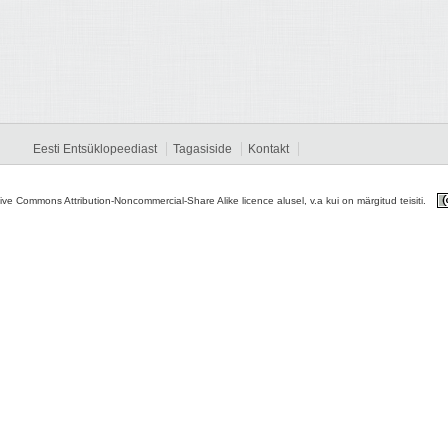
Eesti Entsüklopeediast
Tagasiside
Kontakt
tive Commons Attribution-Noncommercial-Share Alike licence alusel, v.a kui on märgitud teisiti.