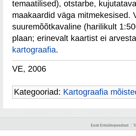
temaatilised), otstarbe, kujutata
maakaardid väga mitmekesised. 
suuremõõtkavaline (harilikult 1:50
plaan; erinevalt kaartist ei arves
kartograafia
.
VE, 2006
Kategooriad:
Kartograafia mõiste
Eesti Entsüklopeediast
T