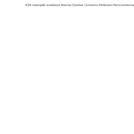
Kõik materjalid avaldatud litsentsi Creative Commons Attribution-Noncommercial-S