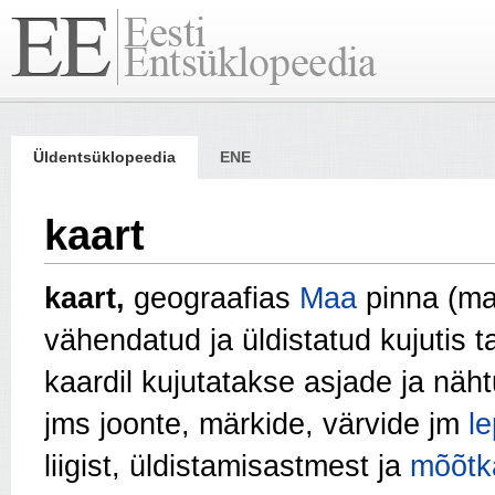
Üldentsüklopeedia
ENE
kaart
kaart,
geograafias
Maa
pinna (ma
vähendatud ja üldistatud kujutis t
kaardil kujutatakse asjade ja näht
jms joonte, märkide, värvide jm
l
liigist, üldistamisastmest ja
mõõtk