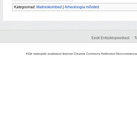
Kategooriad:
Matmiskombed
|
Arheoloogia mõisted
Eesti Entsüklopeediast
T
Kõik materjalid avaldatud litsentsi Creative Commons Attribution-Noncommercial-S