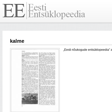
kalme
„Eesti nõukogude entsüklopeedia” arti