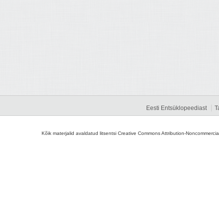
Eesti Entsüklopeediast
T
Kõik materjalid avaldatud litsentsi Creative Commons Attribution-Noncommercial-S