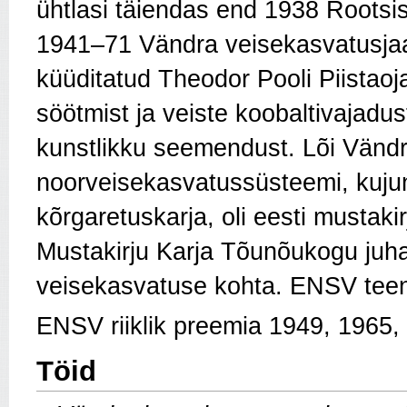
ühtlasi täiendas end 1938 Rootsis
1941–71 Vändra veisekasvatusj
küüditatud
Theodor Pooli
Piistaoj
söötmist ja veiste koobaltivajadu
kunstlikku seemendust. Lõi Vändr
noorveisekasvatussüsteemi, kuju
kõrgaretuskarja, oli eesti mustaki
Mustakirju Karja Tõunõukogu juha
veisekasvatuse kohta. ENSV teen
ENSV riiklik preemia 1949, 1965,
Töid