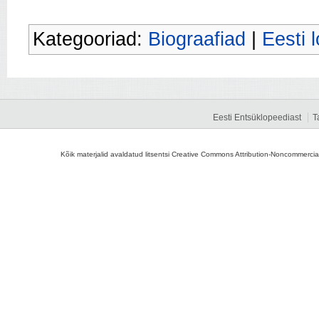
Kategooriad:
Biograafiad
|
Eesti 
Eesti Entsüklopeediast
T
Kõik materjalid avaldatud litsentsi Creative Commons Attribution-Noncommercial-S