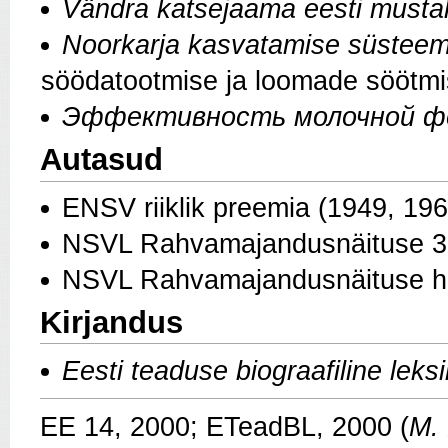
Vändra katsejaama eesti mustaki
Noorkarja kasvatamise süstee
söödatootmise ja loomade söötmi
Эффективность молочной 
Autasud
ENSV riiklik preemia (1949, 19
NSVL Rahvamajandusnäituse 3 
NSVL Rahvamajandusnäituse 
Kirjandus
Eesti teaduse biograafiline leks
EE 14, 2000; ETeadBL, 2000 (
M. 