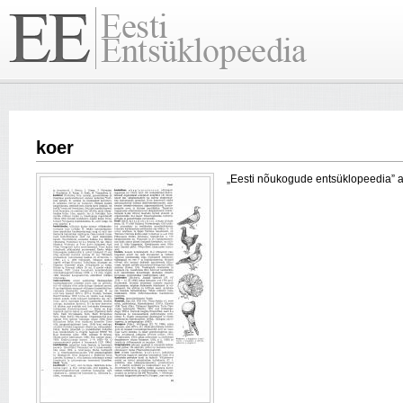
koer
„Eesti nõukogude entsüklopeedia” arti