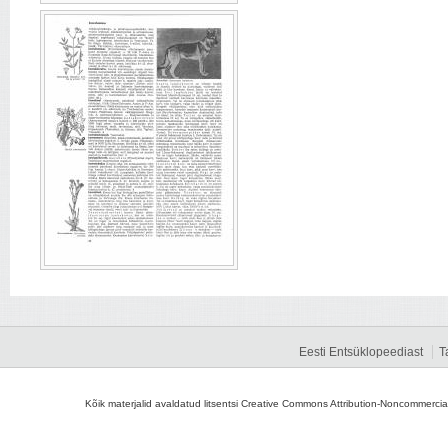
Eesti Entsüklopeediast
T
Kõik materjalid avaldatud litsentsi Creative Commons Attribution-Noncommercial-S