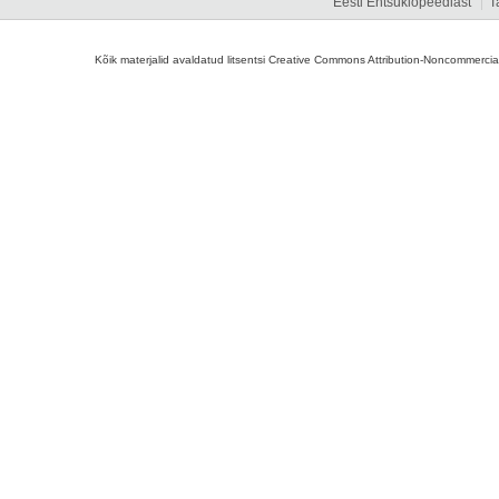
Eesti Entsüklopeediast
T
Kõik materjalid avaldatud litsentsi Creative Commons Attribution-Noncommercial-S