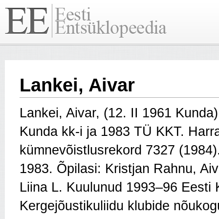
Lankei, Aivar
Lankei, Aivar, (12. II 1961 Kunda
Kunda kk-i ja 1983 TÜ KKT. Harra
kümnevõistlusrekord 7327 (1984).
1983. Õpilasi: Kristjan Rahnu, Ai
Liina L. Kuulunud 1993–96 Eesti K
Kergejõustikuliidu klubide nõuko