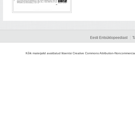
Eesti Entsüklopeediast
T
Kõik materjalid avaldatud litsentsi Creative Commons Attribution-Noncommercial-S