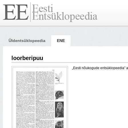
Üldentsüklopeedia
ENE
loorberipuu
„Eesti nõukogude entsüklopeedia” arti