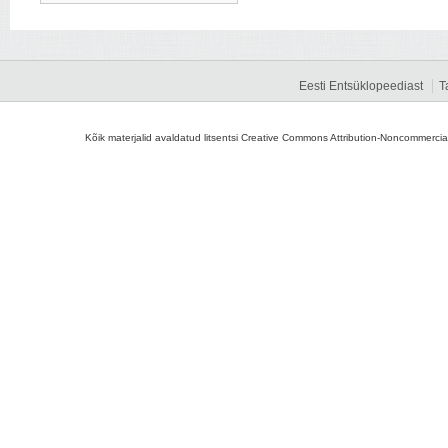
Eesti Entsüklopeediast
T
Kõik materjalid avaldatud litsentsi Creative Commons Attribution-Noncommercial-S