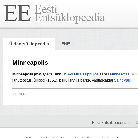
Üldentsüklopeedia
ENE
Minneapolis
Minneapolis
[
miniäpәlis
], linn
USA-s
Mississippi jõe
ääres
Minnesotas
; 365
jahutööstus. Ülikool (1851), palju järvi ja parke. Vastaskaldal
Saint Paul
.
VE, 2006
Eesti Entsüklopeediast
T