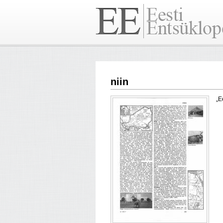
niin
„E