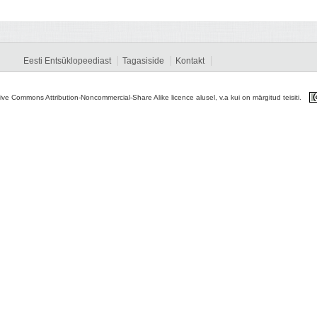
Eesti Entsüklopeediast
Tagasiside
Kontakt
tive Commons Attribution-Noncommercial-Share Alike licence alusel, v.a kui on märgitud teisiti.