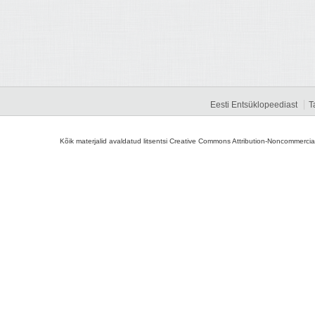
Eesti Entsüklopeediast
T
Kõik materjalid avaldatud litsentsi Creative Commons Attribution-Noncommercial-S