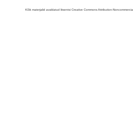
Kõik materjalid avaldatud litsentsi Creative Commons Attribution-Noncommercial-S