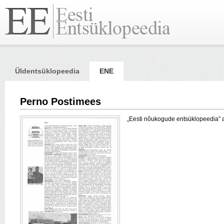
Üldentsüklopeedia
ENE
Perno Postimees
„Eesti nõukogude entsüklopeedia” arti