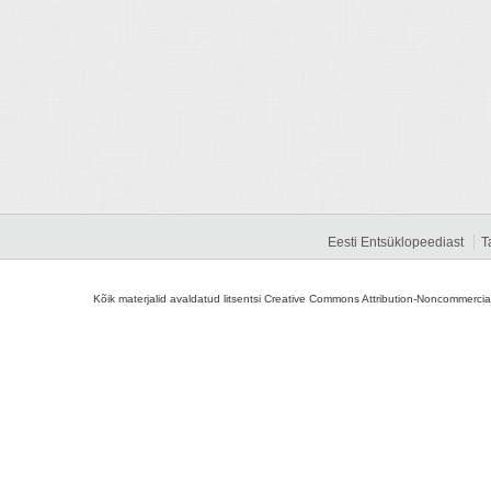
Eesti Entsüklopeediast
T
Kõik materjalid avaldatud litsentsi Creative Commons Attribution-Noncommercial-S