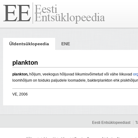
Üldentsüklopeedia
ENE
plankton
plankton,
hõljum, veekogus hõljuvad liikumisvõimetud või vähe liikuvad
or
loomhõljum on toiduks paljudele loomadele, bakterplankton ehk pisikhõljum
VE, 2006
Eesti Entsüklopeediast
T