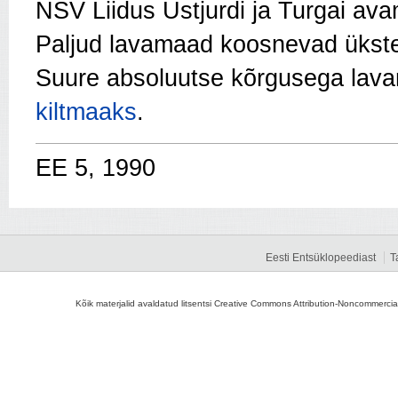
NSV Liidus Ustjurdi ja Turgai av
Paljud lavamaad koosnevad ükste
Suure absoluutse kõrgusega lav
kiltmaaks
.
EE 5, 1990
Eesti Entsüklopeediast
T
Kõik materjalid avaldatud litsentsi Creative Commons Attribution-Noncommercial-S