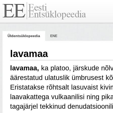
Üldentsüklopeedia
ENE
lavamaa
lavamaa,
ka platoo, järskude nõl
äärestatud ulatuslik ümbrusest kõ
Eristatakse rõhtsalt lasuvaist kivi
laavakattega vulkaanilisi ning pik
tagajärjel tekkinud denudatsiooni