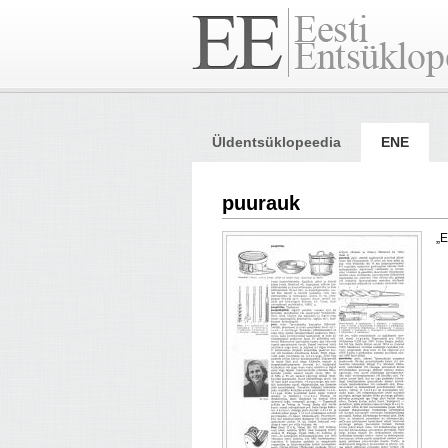
Üldentsüklopeedia
ENE
puurauk
„E