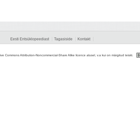
Eesti Entsüklopeediast
Tagasiside
Kontakt
tive Commons Attribution-Noncommercial-Share Alike licence alusel, v.a kui on märgitud teisiti.