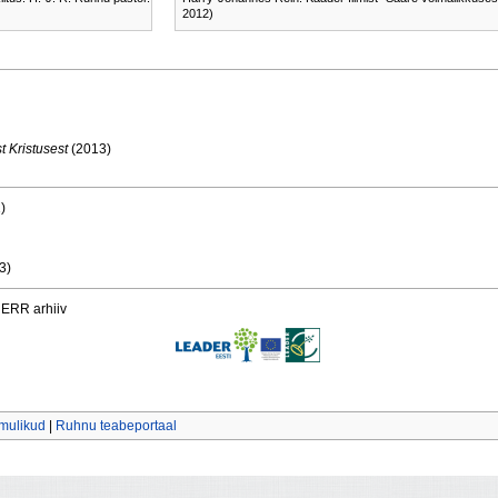
2012)
 Kristusest
(2013)
)
3)
ERR arhiiv
imulikud
|
Ruhnu teabeportaal