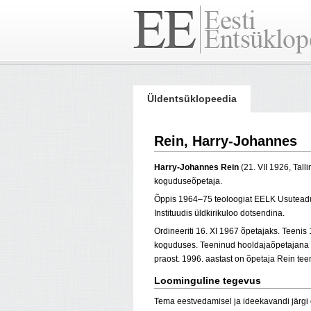
Üldentsüklopeedia
Rein, Harry-Johannes
Harry-Johannes Rein
(21. VII 1926, Tall
koguduseõpetaja.
Õppis
1964–75 t
eoloogiat EELK Usuteadu
Instituudis üldkirikuloo dotsendina.
Ordineeriti
16. XI 1967
õpetajaks
.
Teenis
koguduses
. Teeninud hooldajaõpetajana
praost. 1996. aastast on õpetaja Rein
tee
Loominguline tegevus
Tema eestvedamisel ja ideekavandi järgi o