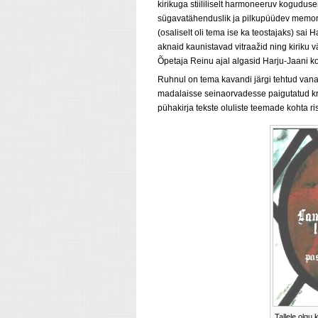
kirikuga stiililiselt harmoneeruv kogudu
sügavatähenduslik ja pilkupüüdev memori
(osaliselt oli tema ise ka teostajaks) sa
aknaid kaunistavad vitraažid ning kiriku v
Õpetaja Reinu ajal algasid Harju-Jaani ko
Ruhnul on
t
ema kavandi järgi tehtud van
madalaisse seinaorvadesse paigutatud kris
pühakirja tekste
oluliste teemade kohta ris
Tallele olgu 