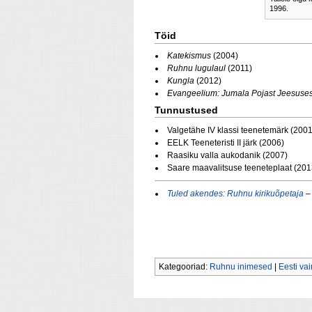
1996.
Töid
Katekismus
(2004)
Ruhnu lugulaul
(2011)
Kungla
(2012)
Evangeelium: Jumala Pojast Jeesusest
Tunnustused
Valgetähe IV klassi teenetemärk (2001
EELK Teeneteristi II järk (2006)
Raasiku valla aukodanik (2007)
Saare maavalitsuse teeneteplaat (201
Tuled akendes: Ruhnu kirikuõpetaja
– 
Kategooriad:
Ruhnu inimesed
|
Eesti va