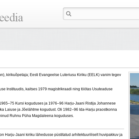
inn), kirikuõpetaja; Eesti Evangeelse Luteriusu Kiriku (EELK) vanim tegev
se Instituudis,
kaitses
1979 magistrikraadi ning töötas Usuteaduse
1965–75
Kursi koguduses ja 1976–96
Harju-Jaani Ristija Johannese
 ka Laiuse ja Jõelähtme kogudust.
O
li
1982–96
Ida-Harju praostkonna
ninud Ruhnu Püha Magdaleena koguduses.
n Harju-Jaani kiriku lähedusse püstitatud arhitektuuriliselt huvipakkuv ja