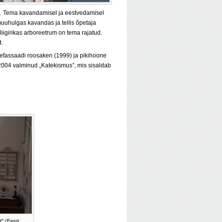
s. Tema kavandamisel ja eestvedamisel
muuhulgas kavandas ja tellis õpetaja
 liigirikas arboreetrum on tema rajatud.
d.
nefassaadi roosaken (1999) ja pikihoone
2004 valminud „Katekismus”, mis sisaldab
" (Eesti