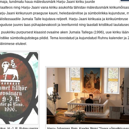
semaja, tundmatu haua mälestusmärk Harju-Jaani kiriku juurde
aalteos ning Harju-Jaani vana kiriku asukohta tähistav mälestusmärk kirikumõisa
i Harju-Jaani kirikuruum praeguse kauni, heledavärvilise ja sümbolirikka kujunduse, 
älisfassaadile Jumala Talle kujutava reljeefi. Harju-Jaani kirikuaia ja kirikuümbruse
guduse juures taas pühapäevakooli ja leeritunnid ning taastati kristlikud laulatuse
a puukiriku
purpursest klaasist ovaalne aken Jumala Tallega (1996), uue kiriku lää
tlike sümbolkujutistega pildid. T
ema koostatud ja kujundatud Ruhnu kalender
ja 
tiinimese eluteel.
kiitus. H.-J. R. Ruhnu pastor.
Harry-Johannes Rein. Kaader filmist "Saare võimalikkusest