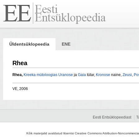
Üldentsüklopeedia
ENE
Rhea
Rhea,
Kreeka mütoloogias
Uranose
ja
Gaia
tütar,
Kronose
naine,
Zeusi
,
Po
VE, 2006
Eesti Entsüklopeediast
T
Kõik materjalid avaldatud litsentsi Creative Commons Attribution-Noncommercial-S